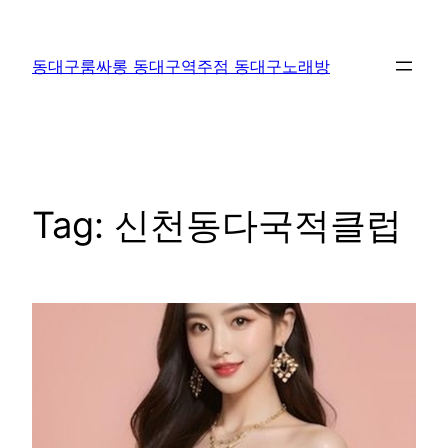
Skip
to
동대구룸싸롱 동대구역주점 동대구노래방
content
Tag:
신천동다국적클럽